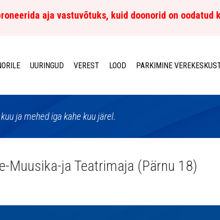
roneerida aja vastuvõtuks, kuid doonorid on oodatud 
ORILE
UURINGUD
VEREST
LOOD
PARKIMINE VEREKESKUS
kuu ja mehed iga kahe kuu järel.
e-Muusika-ja Teatrimaja (Pärnu 18)