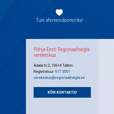
Jaluse
navigatsioon
Tule afereesidoonoriks!
Põhja-Eesti Regionaalhaigla
verekeskus
Ädala tn 2, 10614 Tallinn
Registratuur:
617 3001
verekeskus@regionaalhaigla.ee
KÕIK KONTAKTID