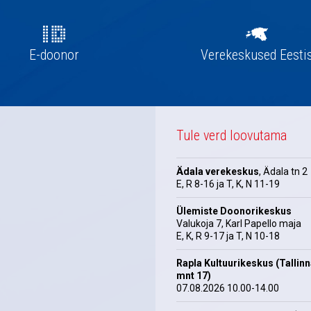
E-doonor
Verekeskused Eesti
Tule verd loovutama
Ädala verekeskus
, Ädala tn 2
E, R 8-16 ja T, K, N 11-19
Ülemiste Doonorikeskus
Valukoja 7, Karl Papello maja
E, K, R 9-17 ja T, N 10-18
Rapla Kultuurikeskus (Tallin
mnt 17)
07.08.2026 10.00-14.00