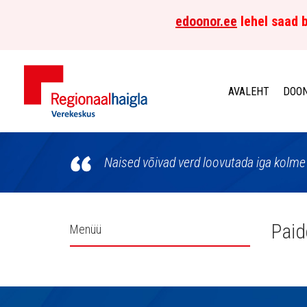
edoonor.ee
lehel saad b
AVALEHT
DOON
Põhja-
Eesti
Naised võivad verd loovutada iga kolme 
Regionaalhaigla
Verekeskus
Külgpaani
Paid
Menüü
navigatsioon