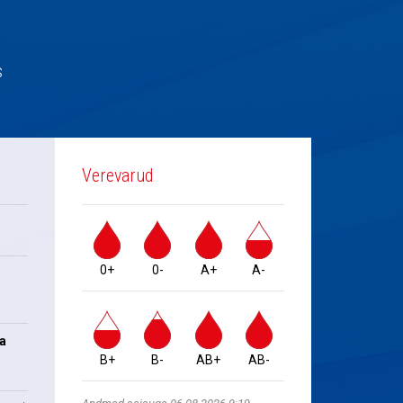
s
Verevarud
0+
0-
A+
A-
na
B+
B-
AB+
AB-