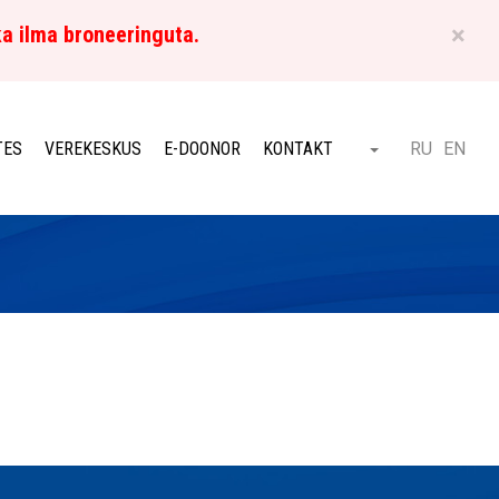
×
ka ilma broneeringuta.
ET
TES
VEREKESKUS
E-DOONOR
KONTAKT
RU
EN
Otsi