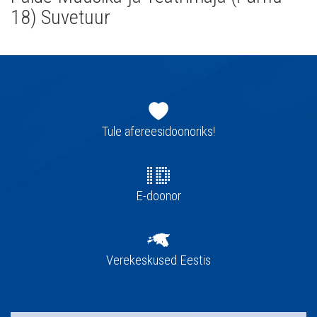
18) Suvetuur
Jaluse
navigatsioon
Tule afereesidoonoriks!
E-doonor
Verekeskused Eestis