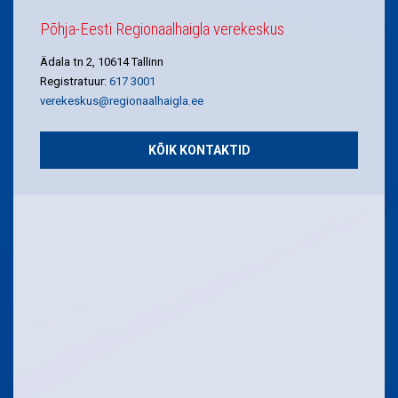
Põhja-Eesti Regionaalhaigla verekeskus
Ädala tn 2, 10614 Tallinn
Registratuur:
617 3001
verekeskus@regionaalhaigla.ee
KÕIK KONTAKTID