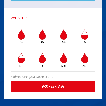
Verevarud
0+
0-
A+
A-
B+
B-
AB+
AB-
Andmed seisuga 06.08.2026 9:19
BRONEERI AEG