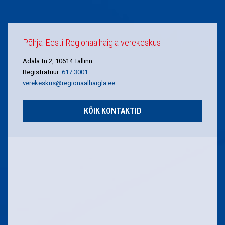
Põhja-Eesti Regionaalhaigla verekeskus
Ädala tn 2, 10614 Tallinn
Registratuur:
617 3001
verekeskus@regionaalhaigla.ee
KÕIK KONTAKTID