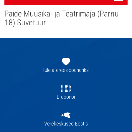
navigatsioon
Paide Muusika- ja Teatrimaja (Pärnu
18) Suvetuur
Jaluse
navigatsioon
Tule afereesidoonoriks!
E-doonor
Verekeskused Eestis