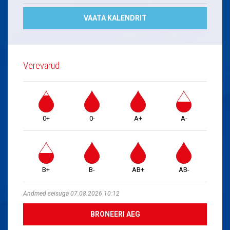
VAATA KALENDRIT
Verevarud
0+
0-
A+
A-
B+
B-
AB+
AB-
Andmed seisuga 07.08.2026 10:12
BRONEERI AEG