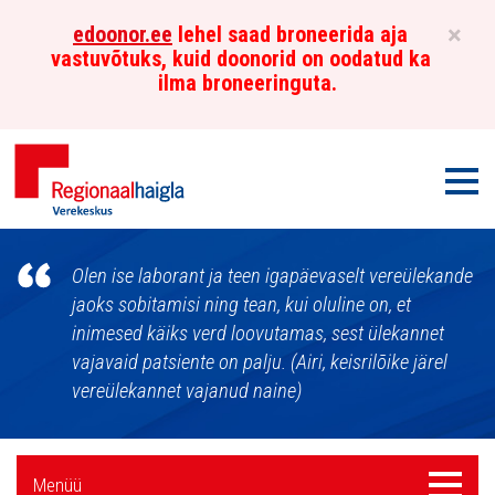
×
edoonor.ee
lehel saad broneerida aja
vastuvõtuks, kuid doonorid on oodatud ka
ilma broneeringuta.
Men
Põhja-
Olen ise laborant ja teen igapäevaselt vereülekande
Eesti
jaoks sobitamisi ning tean, kui oluline on, et
inimesed käiks verd loovutamas, sest ülekannet
Regionaalhaigla
vajavaid patsiente on palju. (Airi, keisrilõike järel
Verekeskus
vereülekannet vajanud naine)
Külgpaani
Menüü
Menüü