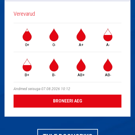
Verevarud
0+
0-
A+
A-
B+
B-
AB+
AB-
Andmed seisuga 07.08.2026 10:12
BRONEERI AEG