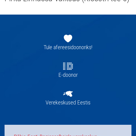
Jaluse
navigatsioon
Tule afereesidoonoriks!
E-doonor
Verekeskused Eestis