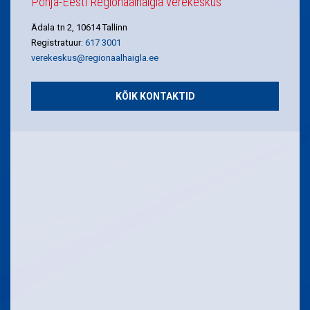
Põhja-Eesti Regionaalhaigla verekeskus
Ädala tn 2, 10614 Tallinn
Registratuur:
617 3001
verekeskus@regionaalhaigla.ee
KÕIK KONTAKTID