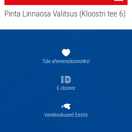
navigatsioon
Pirita Linnaosa Valitsus (Kloostri tee 6)
Jaluse
navigatsioon
Tule afereesidoonoriks!
E-doonor
Verekeskused Eestis