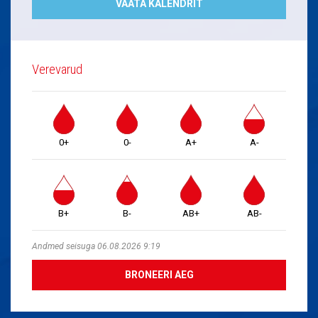
VAATA KALENDRIT
Verevarud
0+
0-
A+
A-
B+
B-
AB+
AB-
Andmed seisuga 06.08.2026 9:19
BRONEERI AEG