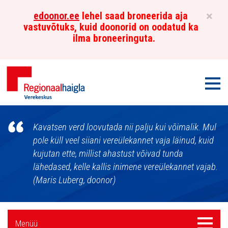
×
edoonor.ee
lehel saad broneerida aja
vastuvõtuks, kuid doonorid on oodatud ka
ilma broneeringuta.
Men
Põhja-
Kavatsen verd loovutada nii palju kui võimalik. Mul
Eesti
pole küll veel siiani vereülekannet vaja läinud, kuid
kujutan ette, millist ahastust võivad tunda
Regionaalhaigla
lähedased, kelle kallis inimene vereülekannet vajab.
Verekeskus
(Maris Luberg, doonor)
Külgpaani
Menüü
Menüü