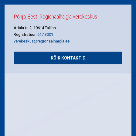
Põhja-Eesti Regionaalhaigla verekeskus
Ädala tn 2, 10614 Tallinn
Registratuur:
617 3001
verekeskus@regionaalhaigla.ee
KÕIK KONTAKTID