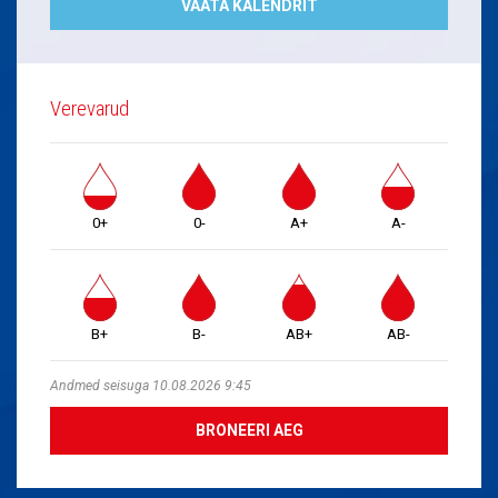
VAATA KALENDRIT
Verevarud
0+
0-
A+
A-
B+
B-
AB+
AB-
Andmed seisuga 10.08.2026 9:45
BRONEERI AEG