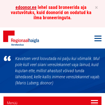
×
edoonor.ee
lehel saad broneerida aja
vastuvõtuks, kuid doonorid on oodatud ka
ilma broneeringuta.
Men
Põhja-
Kavatsen verd loovutada nii palju kui võimalik. Mul
Eesti
pole küll veel siiani vereülekannet vaja läinud, kuid
kujutan ette, millist ahastust võivad tunda
Regionaalhaigla
lähedased, kelle kallis inimene vereülekannet vajab.
Verekeskus
(Maris Luberg, doonor)
Külgpaani
Menüü
Menüü