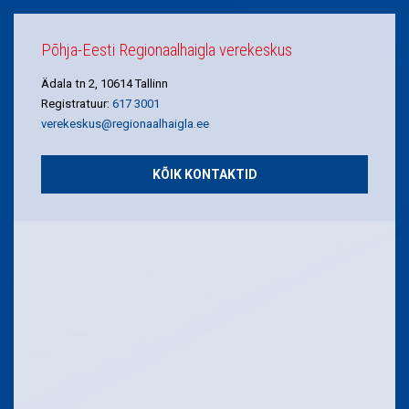
Põhja-Eesti Regionaalhaigla verekeskus
Ädala tn 2, 10614 Tallinn
Registratuur:
617 3001
verekeskus@regionaalhaigla.ee
KÕIK KONTAKTID