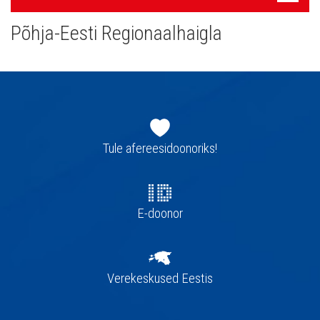
navigatsioon
Põhja-Eesti Regionaalhaigla
Jaluse
navigatsioon
Tule afereesidoonoriks!
E-doonor
Verekeskused Eestis