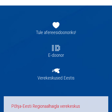
Jaluse
navigatsioon
Tule afereesidoonoriks!
E-doonor
Verekeskused Eestis
Põhja-Eesti Regionaalhaigla verekeskus