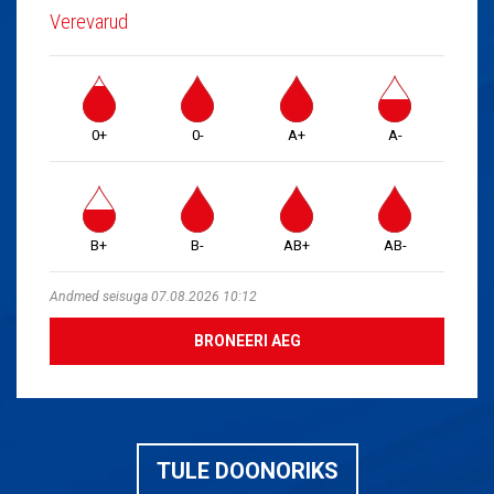
Verevarud
0+
0-
A+
A-
B+
B-
AB+
AB-
Andmed seisuga 07.08.2026 10:12
BRONEERI AEG
TULE DOONORIKS