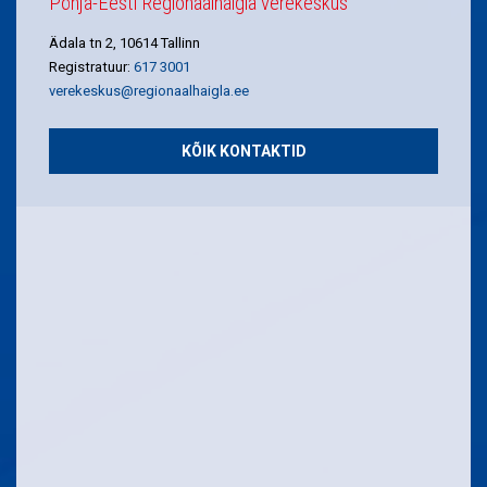
Põhja-Eesti Regionaalhaigla verekeskus
Ädala tn 2, 10614 Tallinn
Registratuur:
617 3001
verekeskus@regionaalhaigla.ee
KÕIK KONTAKTID