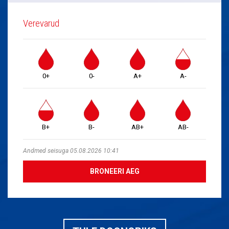
Verevarud
0+
0-
A+
A-
B+
B-
AB+
AB-
Andmed seisuga 05.08.2026 10:41
BRONEERI AEG