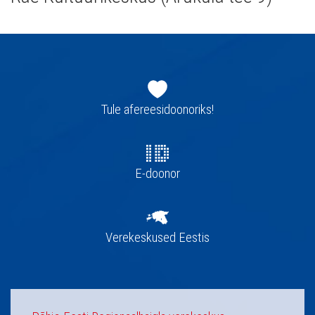
Jaluse
navigatsioon
Tule afereesidoonoriks!
E-doonor
Verekeskused Eestis