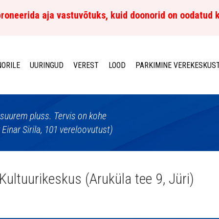
roneerida aja vastuvõtuks, kuid doonorid on oodatud 
ORILE
UURINGUD
VEREST
LOOD
PARKIMINE VEREKESKUS
suurem pluss. Tervis on kohe
inar Sirila, 101 vereloovutust)
Kultuurikeskus (Aruküla tee 9, Jüri)