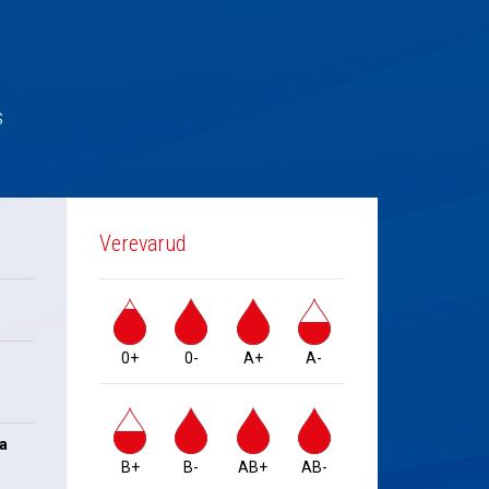
s
Verevarud
0+
0-
A+
A-
na
B+
B-
AB+
AB-