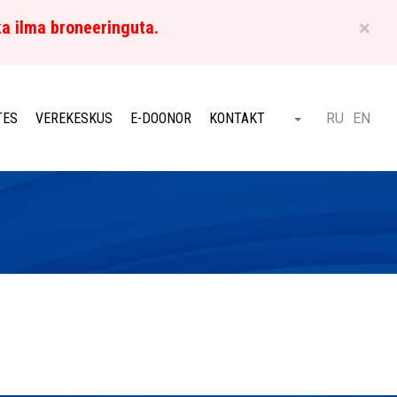
×
ka ilma broneeringuta.
ET
TES
VEREKESKUS
E-DOONOR
KONTAKT
RU
EN
Otsi