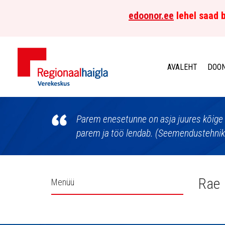
edoonor.ee
lehel saad b
AVALEHT
DOON
Põhja-
Eesti
Parem enesetunne on asja juures kõige 
parem ja töö lendab. (Seemendustehnik E
Regionaalhaigla
Verekeskus
Külgpaani
Rae 
Menüü
navigatsioon