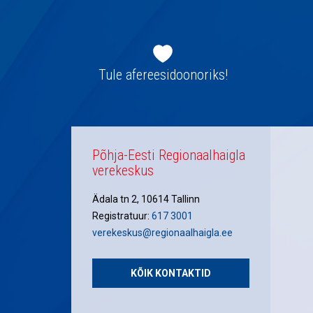
Jaluse
navigatsioon
Tule afereesidoonoriks!
Põhja-Eesti Regionaalhaigla
verekeskus
Ädala tn 2, 10614 Tallinn
Registratuur:
617 3001
verekeskus@regionaalhaigla.ee
KÕIK KONTAKTID