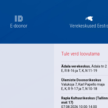
E-doonor
Verekeskused Eesti
Tule verd loovutama
Ädala verekeskus
, Ädala tn 2
E, R 8-16 ja T, K, N 11-19
Ülemiste Doonorikeskus
Valukoja 7, Karl Papello maja
E, K, R 9-17 ja T, N 10-18
Rapla Kultuurikeskus (Tallin
mnt 17)
07.08.2026 10.00-14.00