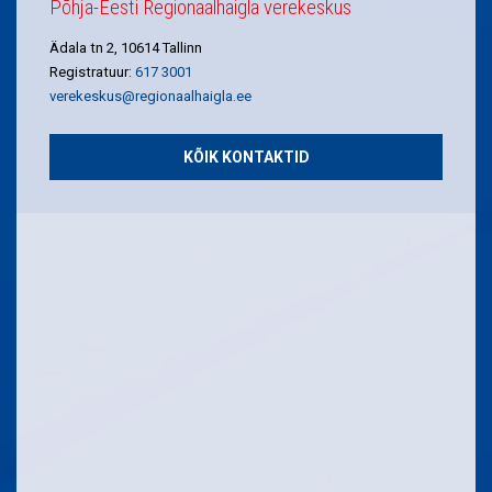
Põhja-Eesti Regionaalhaigla verekeskus
Ädala tn 2, 10614 Tallinn
Registratuur:
617 3001
verekeskus@regionaalhaigla.ee
KÕIK KONTAKTID