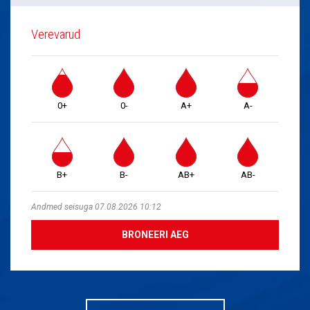
Verevarud
0+
0-
A+
A-
B+
B-
AB+
AB-
Andmed seisuga 07.08.2026 10:12
BRONEERI AEG