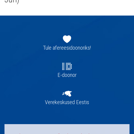
Jaluse
navigatsioon
Tule afereesidoonoriks!
E-doonor
Verekeskused Eestis