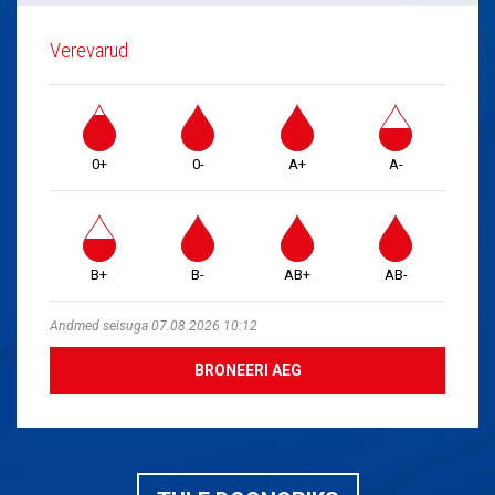
Verevarud
0+
0-
A+
A-
B+
B-
AB+
AB-
Andmed seisuga 07.08.2026 10:12
BRONEERI AEG