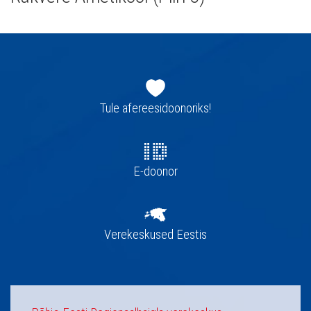
Jaluse
navigatsioon
Tule afereesidoonoriks!
E-doonor
Verekeskused Eestis