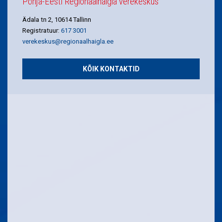
Põhja-Eesti Regionaalhaigla verekeskus
Ädala tn 2, 10614 Tallinn
Registratuur:
617 3001
verekeskus@regionaalhaigla.ee
KÕIK KONTAKTID