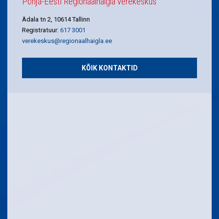
Põhja-Eesti Regionaalhaigla verekeskus
Ädala tn 2, 10614 Tallinn
Registratuur:
617 3001
verekeskus@regionaalhaigla.ee
KÕIK KONTAKTID