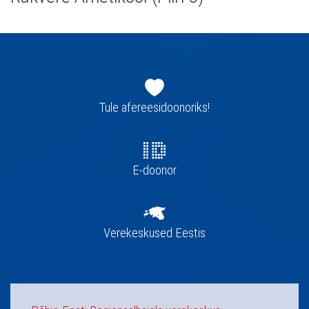
Jaluse
navigatsioon
Tule afereesidoonoriks!
E-doonor
Verekeskused Eestis