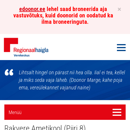
×
edoonor.ee
lehel saad broneerida aja
vastuvõtuks, kuid doonorid on oodatud ka
ilma broneeringuta.
Men
Põhja-
Lihtsalt hingel on pärast nii hea olla. Iial ei tea, kellel
Eesti
ja miks seda vaja läheb. (Doonor Marge, kahe poja
ema, vereülekannet vajanud naine)
Regionaalhaigla
Verekeskus
Külgpaani
Menüü
Menüü
navigatsioon
Rakvere Ametikool (Piiri 8)