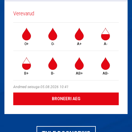
Verevarud
0+
0-
A+
A-
B+
B-
AB+
AB-
Andmed seisuga 05.08.2026 10:41
BRONEERI AEG