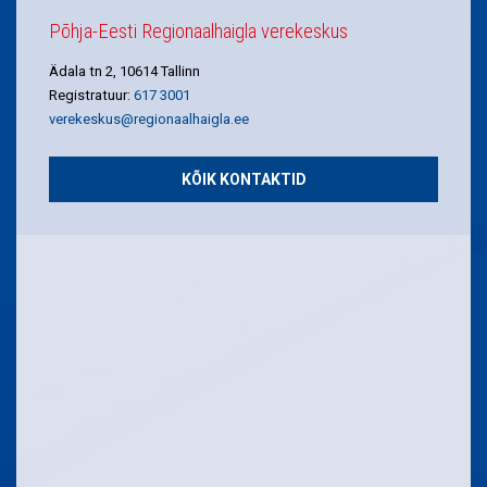
Põhja-Eesti Regionaalhaigla verekeskus
Ädala tn 2, 10614 Tallinn
Registratuur:
617 3001
verekeskus@regionaalhaigla.ee
KÕIK KONTAKTID