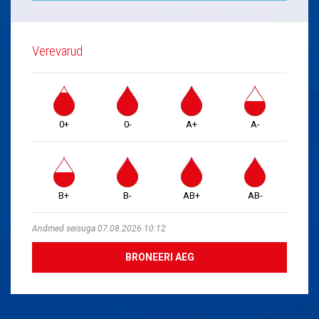
Verevarud
0+
0-
A+
A-
B+
B-
AB+
AB-
Andmed seisuga 07.08.2026 10:12
BRONEERI AEG