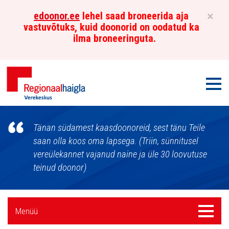
×
edoonor.ee
lehel saad broneerida aja
vastuvõtuks, kuid doonorid on oodatud ka
ilma broneeringuta.
Men
Põhja-
Tänan südamest kaasdoonoreid, sest tänu Teile
Eesti
saan olla koos oma lapsega. (Triin, sünnitusel
vereülekannet vajanud naine ja üle 30 loovutuse
Regionaalhaigla
teinud doonor)
Verekeskus
Külgpaani
Menüü
Menüü
navigatsioon