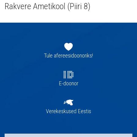
Rakvere Ametikool (Piiri 8)
Jaluse
navigatsioon
Tule afereesidoonoriks!
E-doonor
Verekeskused Eestis