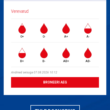
Verevarud
0+
0-
A+
A-
B+
B-
AB+
AB-
Andmed seisuga 07.08.2026 10:12
BRONEERI AEG