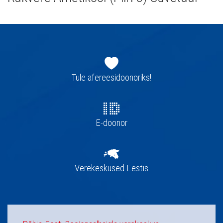
Jaluse
navigatsioon
Tule afereesidoonoriks!
E-doonor
Verekeskused Eestis