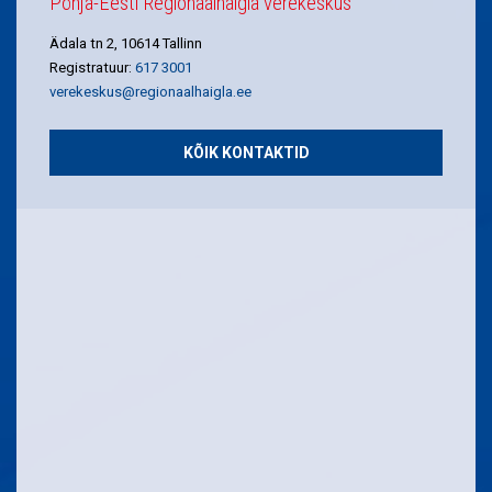
Põhja-Eesti Regionaalhaigla verekeskus
Ädala tn 2, 10614 Tallinn
Registratuur:
617 3001
verekeskus@regionaalhaigla.ee
KÕIK KONTAKTID