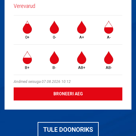
Verevarud
0+
0-
A+
A-
B+
B-
AB+
AB-
Andmed seisuga 07.08.2026 10:12
BRONEERI AEG
TULE DOONORIKS