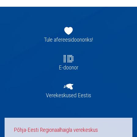
Jaluse
navigatsioon
Tule afereesidoonoriks!
E-doonor
Verekeskused Eestis
Põhja-Eesti Regionaalhaigla verekeskus