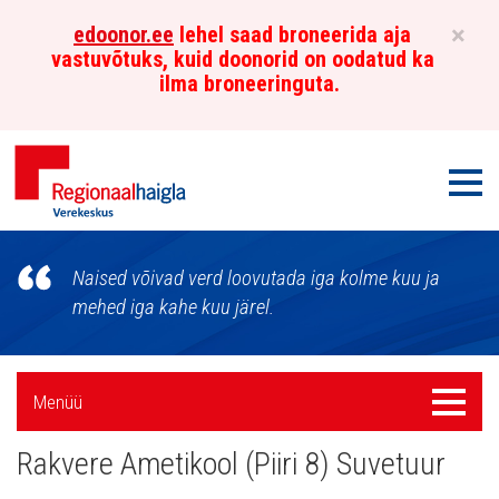
×
edoonor.ee
lehel saad broneerida aja
vastuvõtuks, kuid doonorid on oodatud ka
ilma broneeringuta.
Men
Põhja-
Naised võivad verd loovutada iga kolme kuu ja
Eesti
mehed iga kahe kuu järel.
Regionaalhaigla
Külgpaani
Verekeskus
Menüü
Menüü
navigatsioon
Rakvere Ametikool (Piiri 8) Suvetuur