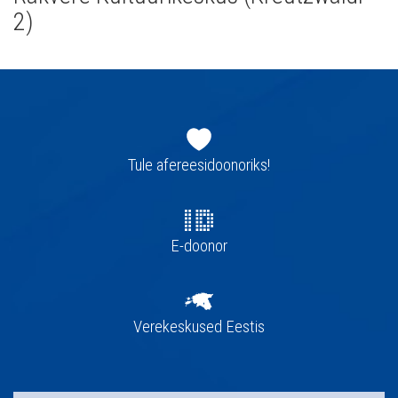
2)
Jaluse
navigatsioon
Tule afereesidoonoriks!
E-doonor
Verekeskused Eestis