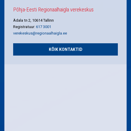
Põhja-Eesti Regionaalhaigla verekeskus
Ädala tn 2, 10614 Tallinn
Registratuur:
617 3001
verekeskus@regionaalhaigla.ee
KÕIK KONTAKTID