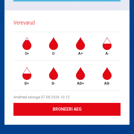
Verevarud
0+
0-
A+
A-
B+
B-
AB+
AB-
Andmed seisuga 07.08.2026 10:12
BRONEERI AEG