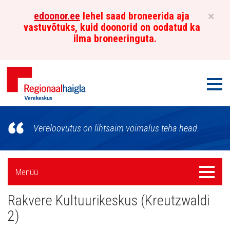
×
edoonor.ee
lehel saad broneerida aja
vastuvõtuks, kuid doonorid on oodatud ka
ilma broneeringuta.
Men
Põhja-
Vereloovutus on lihtsaim võimalus teha head.
Eesti
Regionaalhaigla
Külgpaani
Menüü
Menüü
Verekeskus
navigatsioon
Rakvere Kultuurikeskus (Kreutzwaldi
2)