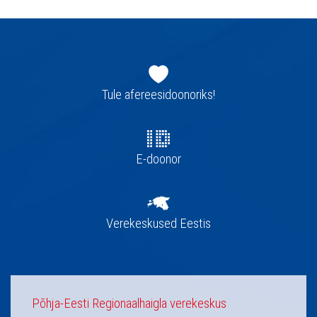
Jaluse
navigatsioon
Tule afereesidoonoriks!
E-doonor
Verekeskused Eestis
Põhja-Eesti Regionaalhaigla verekeskus