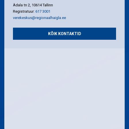
Ädala tn 2, 10614 Tallinn
Registratuur:
617 3001
verekeskus@regionaalhaigla.ee
KÕIK KONTAKTID