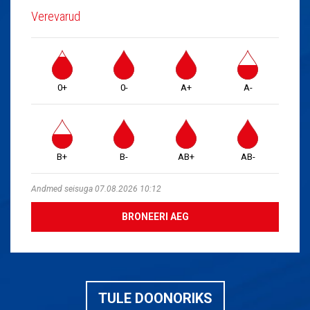
Verevarud
0+
0-
A+
A-
B+
B-
AB+
AB-
Andmed seisuga 07.08.2026 10:12
BRONEERI AEG
TULE DOONORIKS