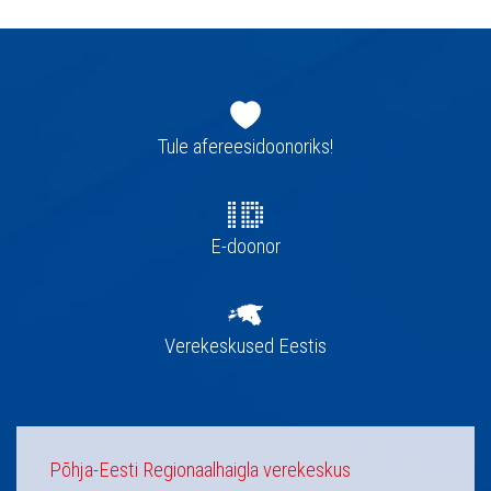
Jaluse
navigatsioon
Tule afereesidoonoriks!
E-doonor
Verekeskused Eestis
Põhja-Eesti Regionaalhaigla verekeskus