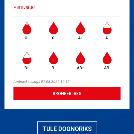
Verevarud
0+
0-
A+
A-
B+
B-
AB+
AB-
Andmed seisuga 07.08.2026 10:12
BRONEERI AEG
TULE DOONORIKS