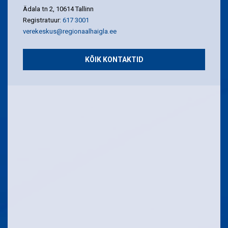
Ädala tn 2, 10614 Tallinn
Registratuur:
617 3001
verekeskus@regionaalhaigla.ee
KÕIK KONTAKTID