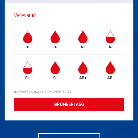
Verevarud
0+
0-
A+
A-
B+
B-
AB+
AB-
Andmed seisuga 07.08.2026 10:12
BRONEERI AEG