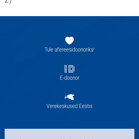
Jaluse
navigatsioon
Tule afereesidoonoriks!
E-doonor
Verekeskused Eestis