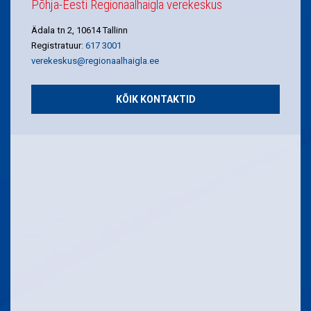
Põhja-Eesti Regionaalhaigla verekeskus
Ädala tn 2, 10614 Tallinn
Registratuur:
617 3001
verekeskus@regionaalhaigla.ee
KÕIK KONTAKTID