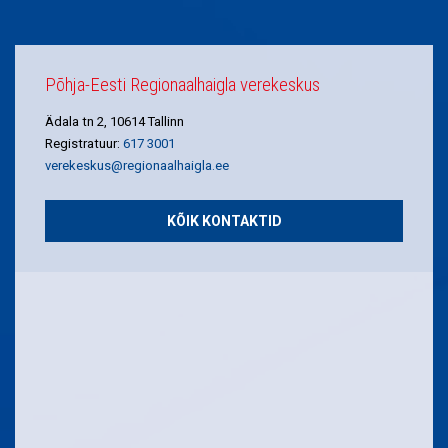
Põhja-Eesti Regionaalhaigla verekeskus
Ädala tn 2, 10614 Tallinn
Registratuur:
617 3001
verekeskus@regionaalhaigla.ee
KÕIK KONTAKTID