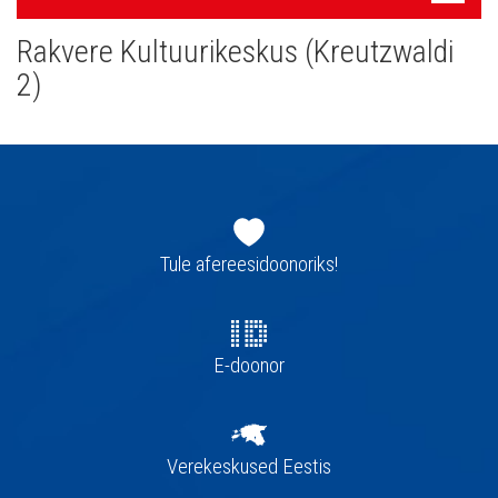
navigatsioon
Rakvere Kultuurikeskus (Kreutzwaldi
2)
Jaluse
navigatsioon
Tule afereesidoonoriks!
E-doonor
Verekeskused Eestis