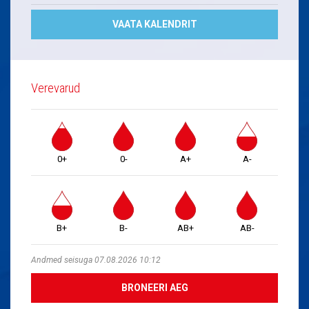
VAATA KALENDRIT
Verevarud
0+
0-
A+
A-
B+
B-
AB+
AB-
Andmed seisuga 07.08.2026 10:12
BRONEERI AEG