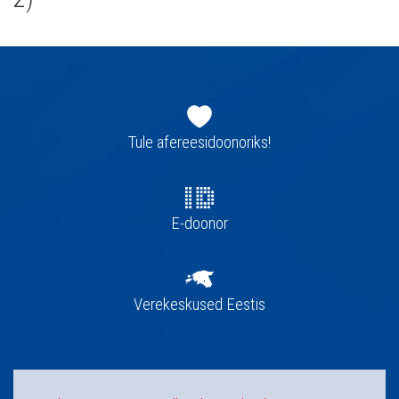
Jaluse
navigatsioon
Tule afereesidoonoriks!
E-doonor
Verekeskused Eestis