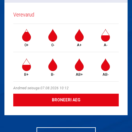
Verevarud
0+
0-
A+
A-
B+
B-
AB+
AB-
Andmed seisuga 07.08.2026 10:12
BRONEERI AEG