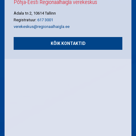
Põhja-Eesti Regionaalhaigla verekeskus
Ädala tn 2, 10614 Tallinn
Registratuur:
617 3001
verekeskus@regionaalhaigla.ee
KÕIK KONTAKTID