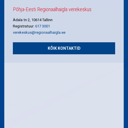
Põhja-Eesti Regionaalhaigla verekeskus
Ädala tn 2, 10614 Tallinn
Registratuur:
617 3001
verekeskus@regionaalhaigla.ee
KÕIK KONTAKTID