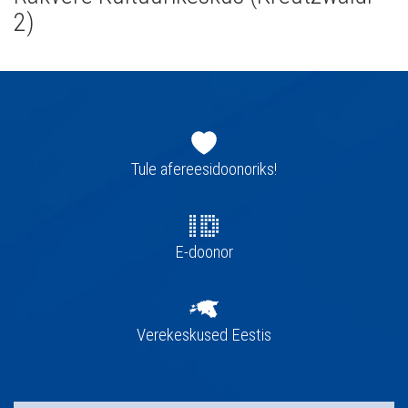
2)
Jaluse
navigatsioon
Tule afereesidoonoriks!
E-doonor
Verekeskused Eestis