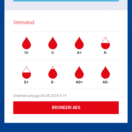
Verevarud
0+
0-
A+
A-
B+
B-
AB+
AB-
Andmed seisuga 06.08.2026 9:19
BRONEERI AEG