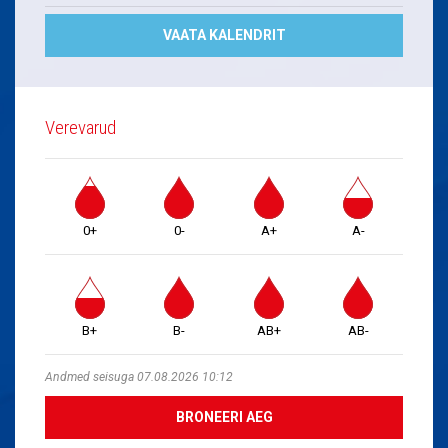
VAATA KALENDRIT
Verevarud
0+
0-
A+
A-
B+
B-
AB+
AB-
Andmed seisuga 07.08.2026 10:12
BRONEERI AEG