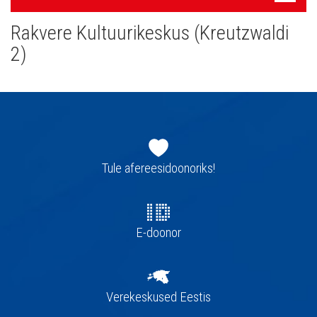
navigatsioon
Rakvere Kultuurikeskus (Kreutzwaldi
2)
Jaluse
navigatsioon
Tule afereesidoonoriks!
E-doonor
Verekeskused Eestis