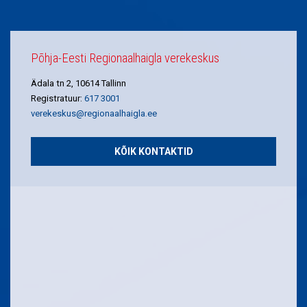
Põhja-Eesti Regionaalhaigla verekeskus
Ädala tn 2, 10614 Tallinn
Registratuur:
617 3001
verekeskus@regionaalhaigla.ee
KÕIK KONTAKTID