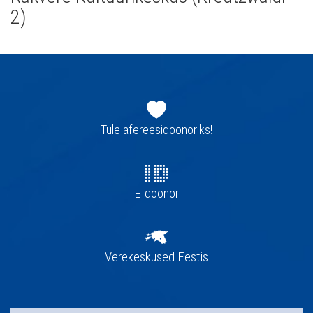
2)
Jaluse
navigatsioon
Tule afereesidoonoriks!
E-doonor
Verekeskused Eestis