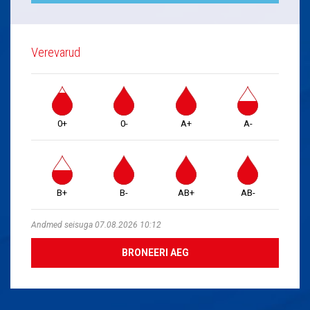
Verevarud
0+
0-
A+
A-
B+
B-
AB+
AB-
Andmed seisuga 07.08.2026 10:12
BRONEERI AEG