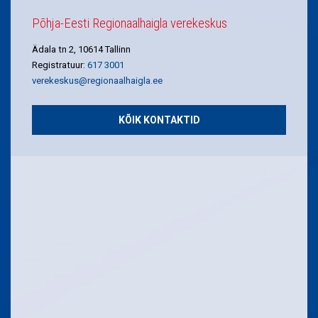
Põhja-Eesti Regionaalhaigla verekeskus
Ädala tn 2, 10614 Tallinn
Registratuur:
617 3001
verekeskus@regionaalhaigla.ee
KÕIK KONTAKTID