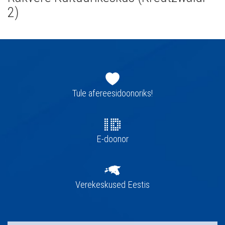
2)
Jaluse
navigatsioon
Tule afereesidoonoriks!
E-doonor
Verekeskused Eestis