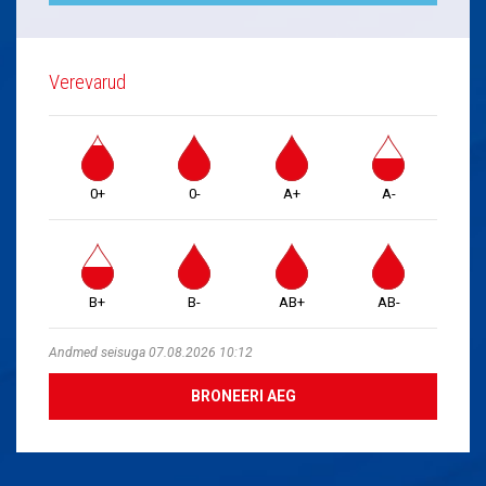
Verevarud
0+
0-
A+
A-
B+
B-
AB+
AB-
Andmed seisuga 07.08.2026 10:12
BRONEERI AEG