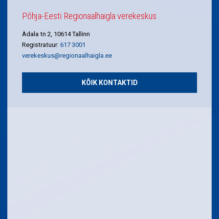
Põhja-Eesti Regionaalhaigla verekeskus
Ädala tn 2, 10614 Tallinn
Registratuur:
617 3001
verekeskus@regionaalhaigla.ee
KÕIK KONTAKTID