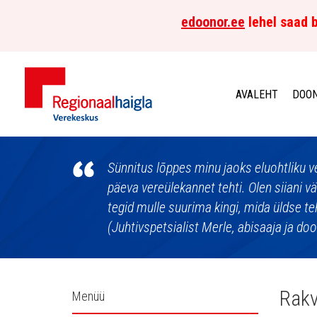
edoonor.ee
lehel saad b
AVALEHT
DOON
Põhja-
Eesti
Sünnitus lõppes minu jaoks eluohtliku v
päeva vereülekannet tehti. Olen siiani v
Regionaalhaigla
tegid mulle suurima kingi, mida üldse te
(Juhtivspetsialist Merle, abisaaja ja do
Verekeskus
Külgpaani
Rakv
Menüü