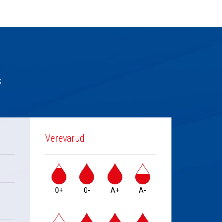
s
Verevarud
0+
0-
A+
A-