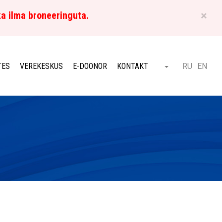
×
ka ilma broneeringuta.
ET
TES
VEREKESKUS
E-DOONOR
KONTAKT
RU
EN
Otsi