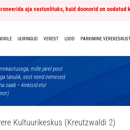
roneerida aja vastuvõtuks, kuid doonorid on oodatud 
ORILE
UURINGUD
VEREST
LOOD
PARKIMINE VEREKESKUS
erekaotusega, mille järel pool
äga tänulik, sest need inimesed
ha saab – kinkisid elu!
onor)
ere Kultuurikeskus (Kreutzwaldi 2)