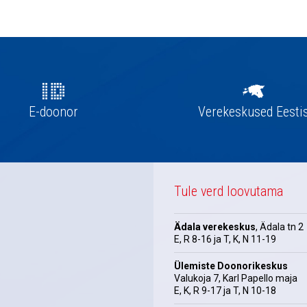
E-doonor
Verekeskused Eesti
Tule verd loovutama
Ädala verekeskus
, Ädala tn 2
E, R 8-16 ja T, K, N 11-19
Ülemiste Doonorikeskus
Valukoja 7, Karl Papello maja
E, K, R 9-17 ja T, N 10-18