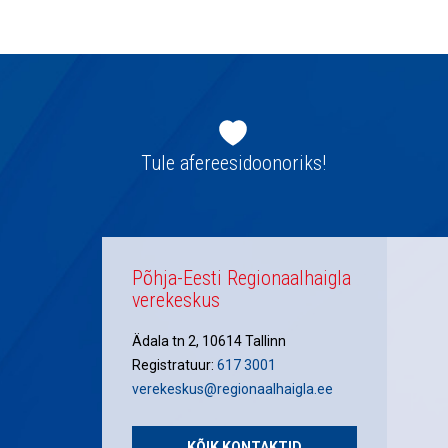
navigatsioon
Jaluse
navigatsioon
Tule afereesidoonoriks!
Põhja-Eesti Regionaalhaigla
verekeskus
Ädala tn 2, 10614 Tallinn
Registratuur:
617 3001
verekeskus@regionaalhaigla.ee
KÕIK KONTAKTID