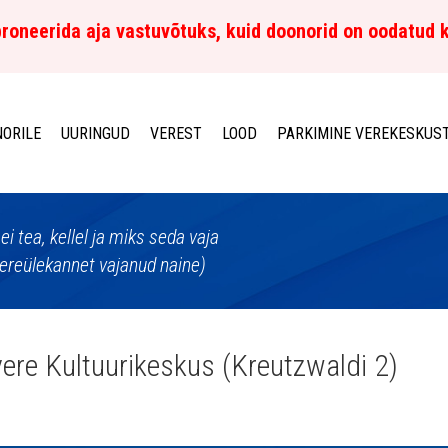
roneerida aja vastuvõtuks, kuid doonorid on oodatud 
ORILE
UURINGUD
VEREST
LOOD
PARKIMINE VEREKESKUS
 ei tea, kellel ja miks seda vaja
ereülekannet vajanud naine)
ere Kultuurikeskus (Kreutzwaldi 2)