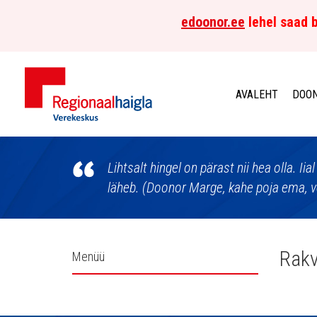
edoonor.ee
lehel saad b
AVALEHT
DOON
Põhja-
Eesti
Lihtsalt hingel on pärast nii hea olla. Iial
läheb. (Doonor Marge, kahe poja ema, v
Regionaalhaigla
Verekeskus
Külgpaani
Rakv
Menüü
navigatsioon