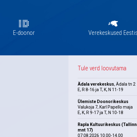
E-doonor
Verekeskused Eesti
Tule verd loovutama
Ädala verekeskus
, Ädala tn 2
E, R 8-16 ja T, K, N 11-19
Ülemiste Doonorikeskus
Valukoja 7, Karl Papello maja
E, K, R 9-17 ja T, N 10-18
Rapla Kultuurikeskus (Tallin
mnt 17)
07.08.2026 10.00-14.00