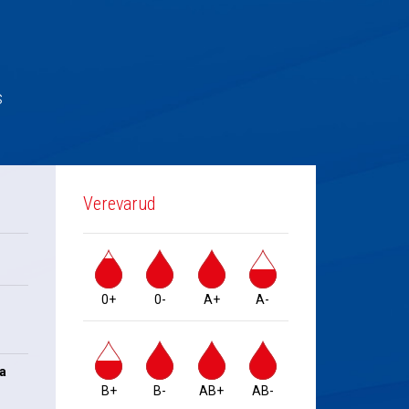
s
Verevarud
0+
0-
A+
A-
na
B+
B-
AB+
AB-