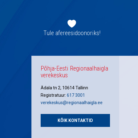
Jaluse
navigatsioon
Tule afereesidoonoriks!
Põhja-Eesti Regionaalhaigla
verekeskus
Ädala tn 2, 10614 Tallinn
Registratuur:
617 3001
verekeskus@regionaalhaigla.ee
KÕIK KONTAKTID