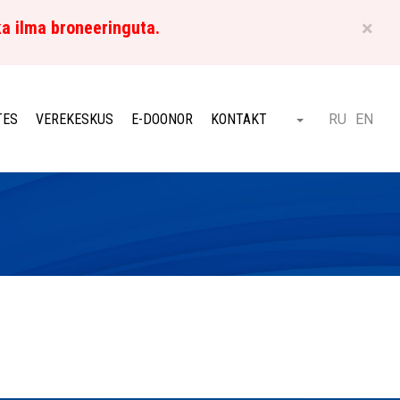
×
ka ilma broneeringuta.
ET
TES
VEREKESKUS
E-DOONOR
KONTAKT
RU
EN
Otsi