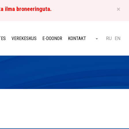
×
ka ilma broneeringuta.
ET
TES
VEREKESKUS
E-DOONOR
KONTAKT
RU
EN
Otsi