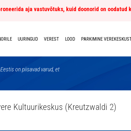
roneerida aja vastuvõtuks, kuid doonorid on oodatud 
ORILE
UURINGUD
VEREST
LOOD
PARKIMINE VEREKESKUS
Eestis on piisavad varud, et
ere Kultuurikeskus (Kreutzwaldi 2)