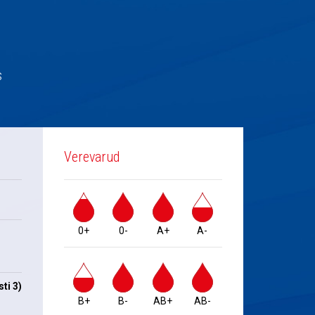
s
Verevarud
0+
0-
A+
A-
ti 3)
B+
B-
AB+
AB-