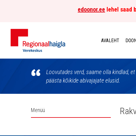
edoonor.ee
lehel saad b
AVALEHT
DOON
Põhja-
Eesti
Loovutades verd, saame olla kindlad, et 
päästa kõikide abivajajate elusid.
Regionaalhaigla
Verekeskus
Külgpaani
Rakv
Menüü
navigatsioon