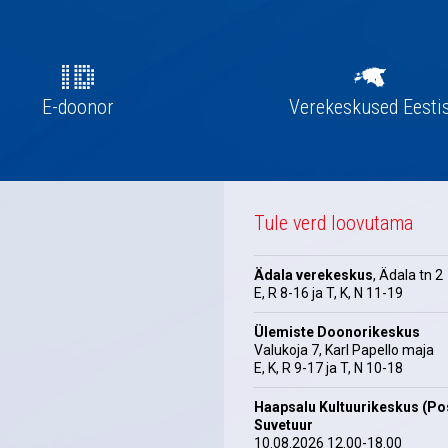
E-doonor
Verekeskused Eesti
Tule verd loovutama
Ädala verekeskus
, Ädala tn 2
E, R 8-16 ja T, K, N 11-19
Ülemiste Doonorikeskus
Valukoja 7, Karl Papello maja
E, K, R 9-17 ja T, N 10-18
Haapsalu Kultuurikeskus (Pos
Suvetuur
10.08.2026 12.00-18.00