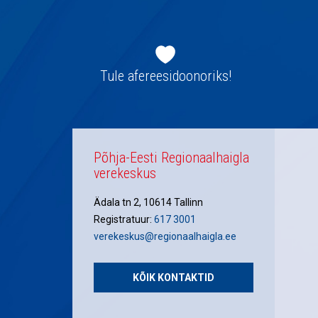
Jaluse
navigatsioon
Tule afereesidoonoriks!
Põhja-Eesti Regionaalhaigla
verekeskus
Ädala tn 2, 10614 Tallinn
Registratuur:
617 3001
verekeskus@regionaalhaigla.ee
KÕIK KONTAKTID