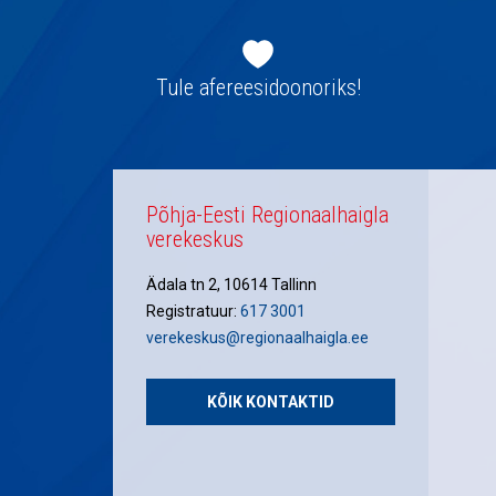
Jaluse
navigatsioon
Tule afereesidoonoriks!
Põhja-Eesti Regionaalhaigla
verekeskus
Ädala tn 2, 10614 Tallinn
Registratuur:
617 3001
verekeskus@regionaalhaigla.ee
KÕIK KONTAKTID