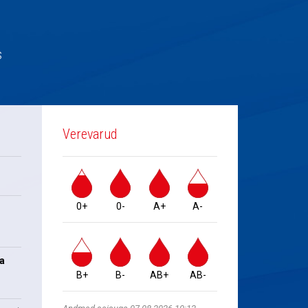
s
Verevarud
0+
0-
A+
A-
na
B+
B-
AB+
AB-