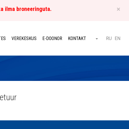
×
ka ilma broneeringuta.
ET
TES
VEREKESKUS
E-DOONOR
KONTAKT
RU
EN
Otsi
etuur