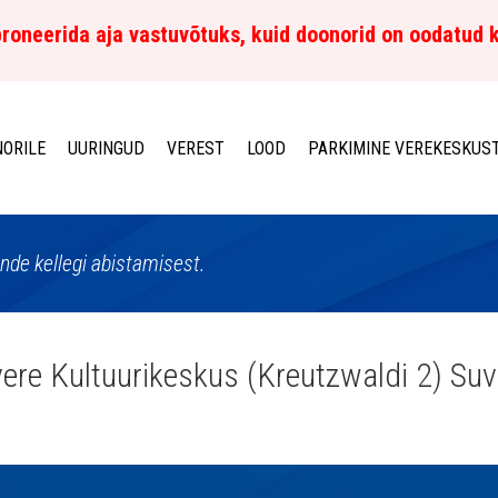
roneerida aja vastuvõtuks, kuid doonorid on oodatud 
ORILE
UURINGUD
VEREST
LOOD
PARKIMINE VEREKESKUS
de kellegi abistamisest.
ere Kultuurikeskus (Kreutzwaldi 2) Suv