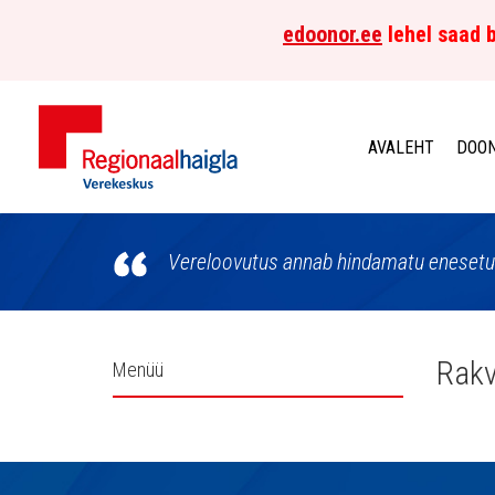
edoonor.ee
lehel saad b
AVALEHT
DOON
Põhja-
Eesti
Vereloovutus annab hindamatu enesetun
Regionaalhaigla
Verekeskus
Külgpaani
Rakv
Menüü
navigatsioon