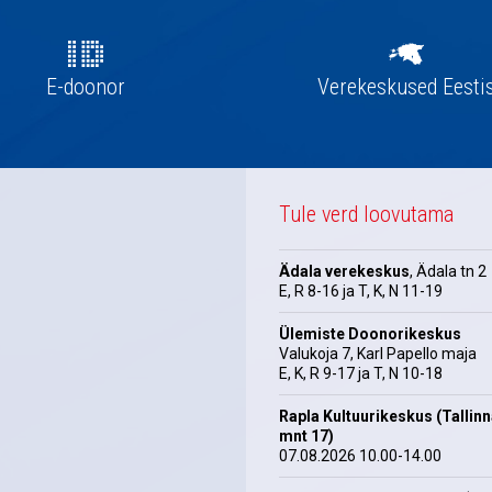
E-doonor
Verekeskused Eesti
Tule verd loovutama
Ädala verekeskus
, Ädala tn 2
E, R 8-16 ja T, K, N 11-19
Ülemiste Doonorikeskus
Valukoja 7, Karl Papello maja
E, K, R 9-17 ja T, N 10-18
Rapla Kultuurikeskus (Tallin
mnt 17)
07.08.2026 10.00-14.00