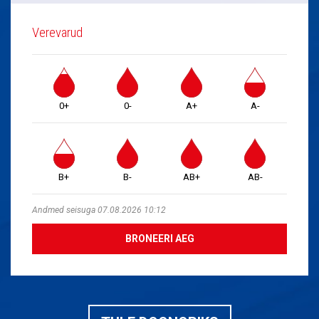
Verevarud
0+
0-
A+
A-
B+
B-
AB+
AB-
Andmed seisuga 07.08.2026 10:12
BRONEERI AEG