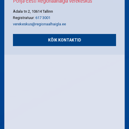
Põhja-Eesti Regionaalhaigla verekeskus
Ädala tn 2, 10614 Tallinn
Registratuur:
617 3001
verekeskus@regionaalhaigla.ee
KÕIK KONTAKTID