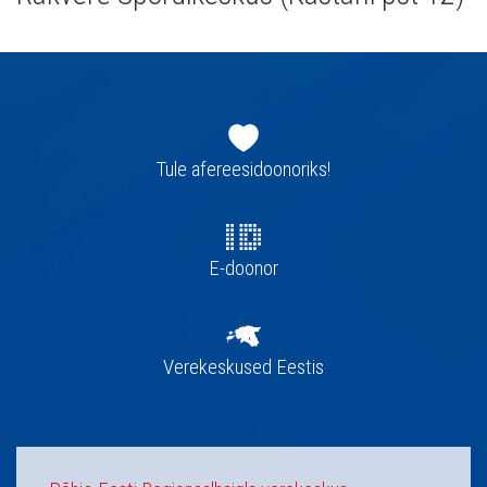
Jaluse
navigatsioon
Tule afereesidoonoriks!
E-doonor
Verekeskused Eestis