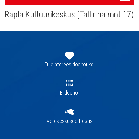
navigatsioon
Rapla Kultuurikeskus (Tallinna mnt 17)
Jaluse
navigatsioon
Tule afereesidoonoriks!
E-doonor
Verekeskused Eestis