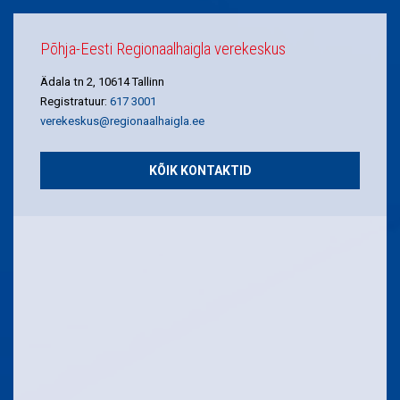
Põhja-Eesti Regionaalhaigla verekeskus
Ädala tn 2, 10614 Tallinn
Registratuur:
617 3001
verekeskus@regionaalhaigla.ee
KÕIK KONTAKTID