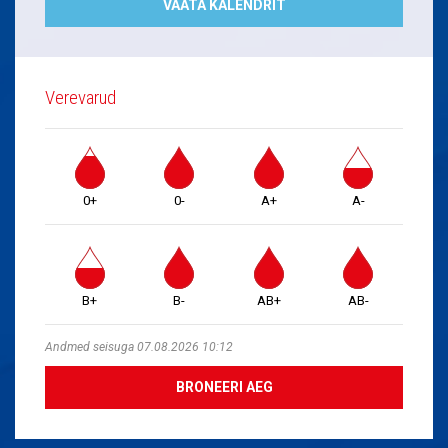
VAATA KALENDRIT
Verevarud
0+
0-
A+
A-
B+
B-
AB+
AB-
Andmed seisuga 07.08.2026 10:12
BRONEERI AEG