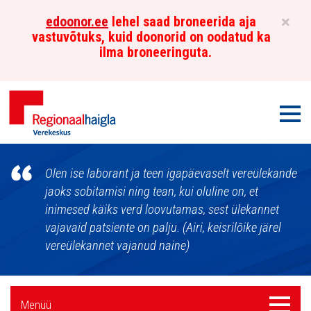
×
edoonor.ee
lehel saad broneerida aja
vastuvõtuks, kuid doonorid on oodatud ka
ilma broneeringuta.
Men
Põhja-
Olen ise laborant ja teen igapäevaselt vereülekande
Eesti
jaoks sobitamisi ning tean, kui oluline on, et
inimesed käiks verd loovutamas, sest ülekannet
Regionaalhaigla
vajavaid patsiente on palju. (Airi, keisrilõike järel
Verekeskus
vereülekannet vajanud naine)
Külgpaani
Menüü
Menüü