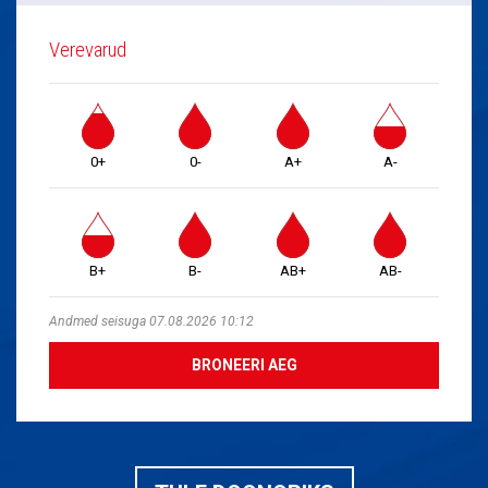
Verevarud
0+
0-
A+
A-
B+
B-
AB+
AB-
Andmed seisuga 07.08.2026 10:12
BRONEERI AEG