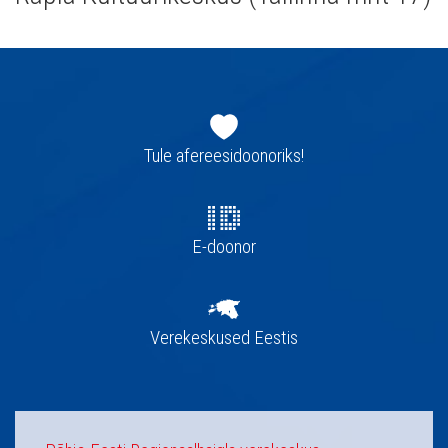
Jaluse
navigatsioon
Tule afereesidoonoriks!
E-doonor
Verekeskused Eestis