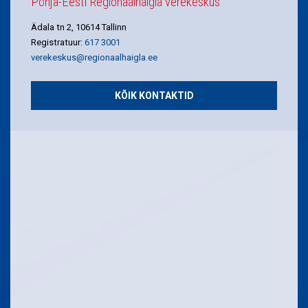
Põhja-Eesti Regionaalhaigla verekeskus
Ädala tn 2, 10614 Tallinn
Registratuur:
617 3001
verekeskus@regionaalhaigla.ee
KÕIK KONTAKTID