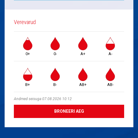
Verevarud
0+
0-
A+
A-
B+
B-
AB+
AB-
Andmed seisuga 07.08.2026 10:12
BRONEERI AEG