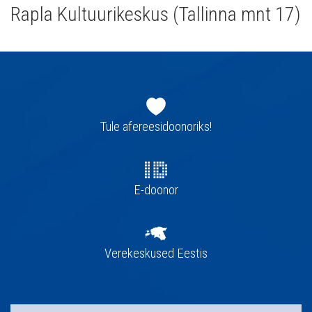
Rapla Kultuurikeskus (Tallinna mnt 17)
Jaluse
navigatsioon
Tule afereesidoonoriks!
E-doonor
Verekeskused Eestis