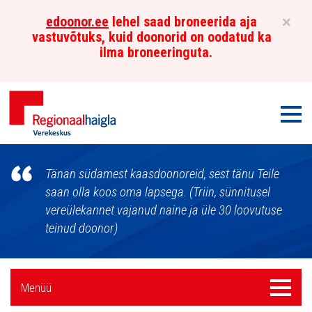
×
edoonor.ee
lehel saad broneerida aja
vastuvõtuks, kuid doonorid on oodatud ka
ilma broneeringuta.
Men
Põhja-
Tänan südamest kaasdoonoreid, sest tänu Teile
Eesti
saan olla koos oma lapsega. (Triin, sünnitusel
vereülekannet vajanud naine ja üle 30 loovutuse
Regionaalhaigla
teinud doonor)
Verekeskus
Külgpaani
Menüü
Menüü
navigatsioon