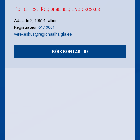
Põhja-Eesti Regionaalhaigla verekeskus
Ädala tn 2, 10614 Tallinn
Registratuur:
617 3001
verekeskus@regionaalhaigla.ee
KÕIK KONTAKTID