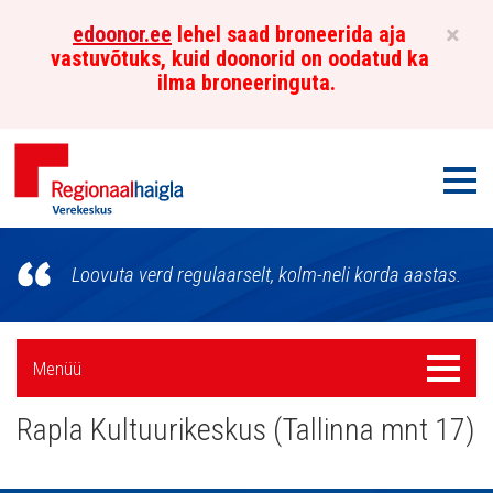
×
edoonor.ee
lehel saad broneerida aja
vastuvõtuks, kuid doonorid on oodatud ka
ilma broneeringuta.
Men
Põhja-
Loovuta verd regulaarselt, kolm-neli korda aastas.
Eesti
Regionaalhaigla
Külgpaani
Menüü
Menüü
Verekeskus
navigatsioon
Rapla Kultuurikeskus (Tallinna mnt 17)