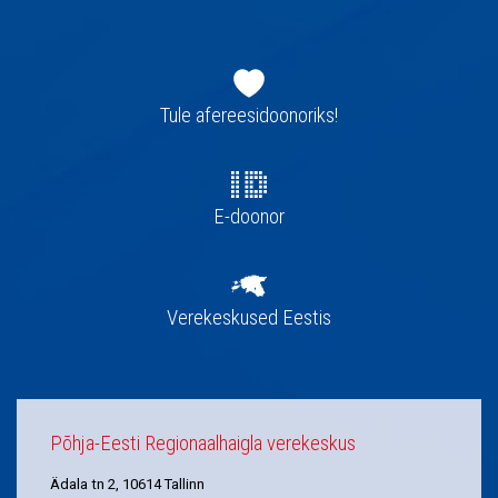
Jaluse
navigatsioon
Tule afereesidoonoriks!
E-doonor
Verekeskused Eestis
Põhja-Eesti Regionaalhaigla verekeskus
Ädala tn 2, 10614 Tallinn