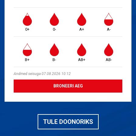
0+
0-
A+
A-
B+
B-
AB+
AB-
Andmed seisuga 07.08.2026 10:12
BRONEERI AEG
TULE DOONORIKS