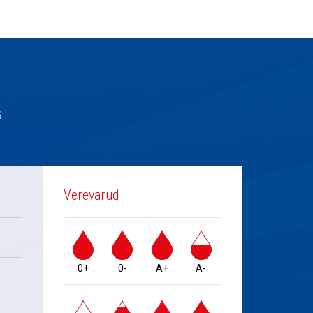
s
Verevarud
0+
0-
A+
A-