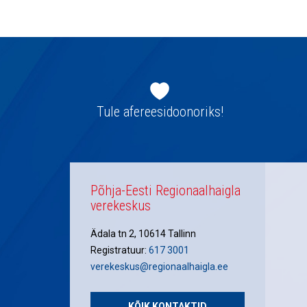
navigatsioon
Jaluse
navigatsioon
Tule afereesidoonoriks!
Põhja-Eesti Regionaalhaigla
verekeskus
Ädala tn 2, 10614 Tallinn
Registratuur:
617 3001
verekeskus@regionaalhaigla.ee
KÕIK KONTAKTID