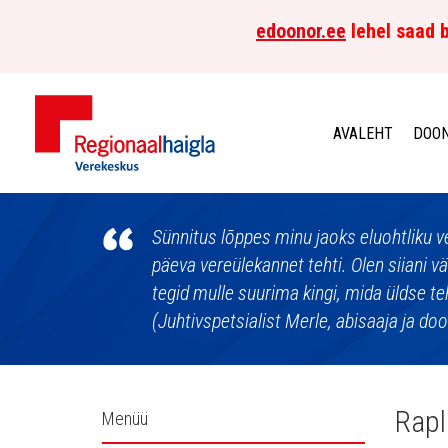
edoonor.ee
lehel saad b
AVALEHT
DOON
Põhja-
Eesti
Sünnitus lõppes minu jaoks eluohtliku v
päeva vereülekannet tehti. Olen siiani v
Regionaalhaigla
tegid mulle suurima kingi, mida üldse te
(Juhtivspetsialist Merle, abisaaja ja do
Verekeskus
Külgpaani
Rapl
Menüü