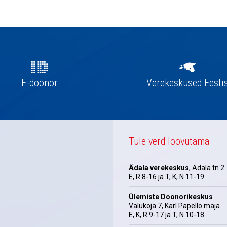
E-doonor
Verekeskused Eesti
Tule verd loovutama
Ädala verekeskus
, Ädala tn 2
E, R 8-16 ja T, K, N 11-19
Ülemiste Doonorikeskus
Valukoja 7, Karl Papello maja
E, K, R 9-17 ja T, N 10-18