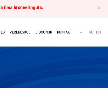
×
ka ilma broneeringuta.
ET
TES
VEREKESKUS
E-DOONOR
KONTAKT
RU
EN
Otsi