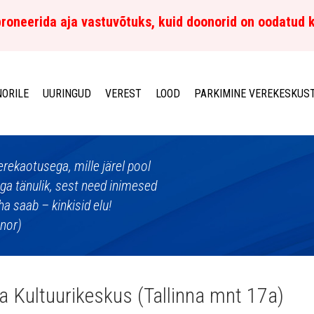
roneerida aja vastuvõtuks, kuid doonorid on oodatud 
ORILE
UURINGUD
VEREST
LOOD
PARKIMINE VEREKESKUS
erekaotusega, mille järel pool
äga tänulik, sest need inimesed
ha saab – kinkisid elu!
onor)
a Kultuurikeskus (Tallinna mnt 17a)