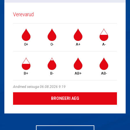
Verevarud
0+
0-
A+
A-
B+
B-
AB+
AB-
Andmed seisuga 06.08.2026 9:19
BRONEERI AEG