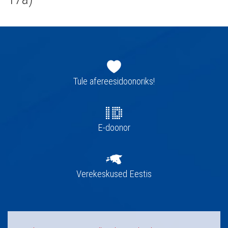
Jaluse
navigatsioon
Tule afereesidoonoriks!
E-doonor
Verekeskused Eestis