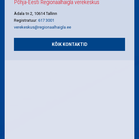
Põhja-Eesti Regionaalhaigla verekeskus
Ädala tn 2, 10614 Tallinn
Registratuur:
617 3001
verekeskus@regionaalhaigla.ee
KÕIK KONTAKTID