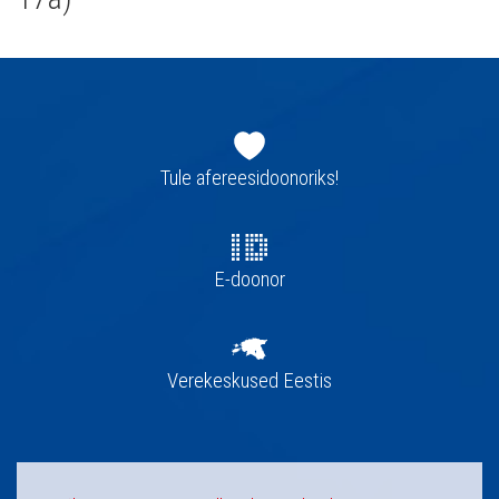
Jaluse
navigatsioon
Tule afereesidoonoriks!
E-doonor
Verekeskused Eestis