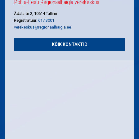
Põhja-Eesti Regionaalhaigla verekeskus
Ädala tn 2, 10614 Tallinn
Registratuur:
617 3001
verekeskus@regionaalhaigla.ee
KÕIK KONTAKTID