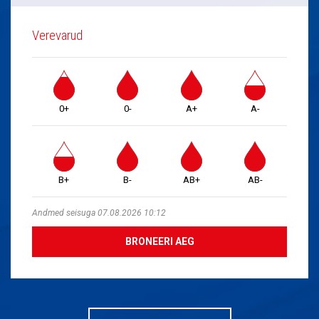
Verevarud
0+
0-
A+
A-
B+
B-
AB+
AB-
Andmed seisuga 07.08.2026 10:12
BRONEERI AEG