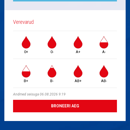
Verevarud
0+
0-
A+
A-
B+
B-
AB+
AB-
Andmed seisuga 06.08.2026 9:19
BRONEERI AEG