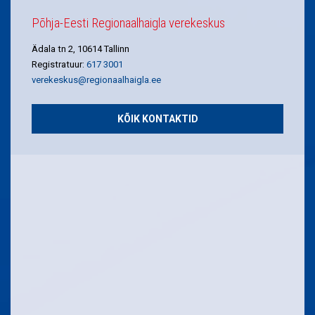
Põhja-Eesti Regionaalhaigla verekeskus
Ädala tn 2, 10614 Tallinn
Registratuur:
617 3001
verekeskus@regionaalhaigla.ee
KÕIK KONTAKTID