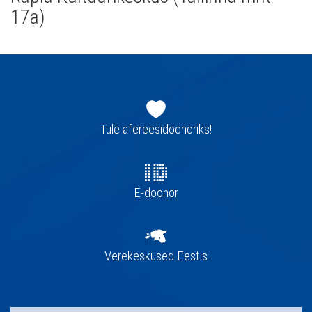
17a)
Jaluse
navigatsioon
Tule afereesidoonoriks!
E-doonor
Verekeskused Eestis