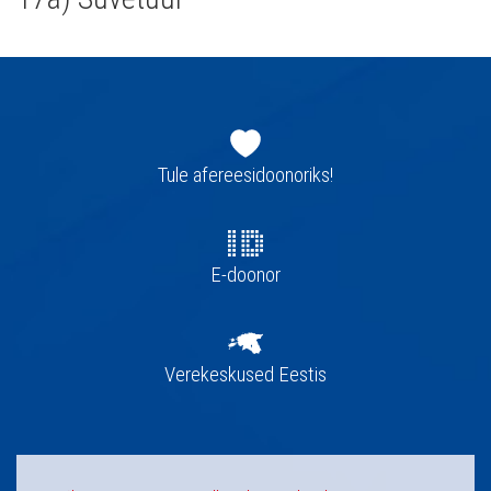
Jaluse
navigatsioon
Tule afereesidoonoriks!
E-doonor
Verekeskused Eestis