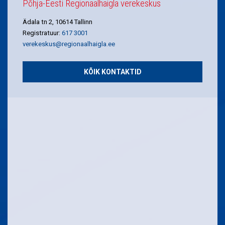
Põhja-Eesti Regionaalhaigla verekeskus
Ädala tn 2, 10614 Tallinn
Registratuur:
617 3001
verekeskus@regionaalhaigla.ee
KÕIK KONTAKTID