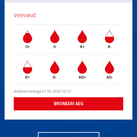
Verevarud
0+
0-
A+
A-
B+
B-
AB+
AB-
Andmed seisuga 07.08.2026 10:12
BRONEERI AEG