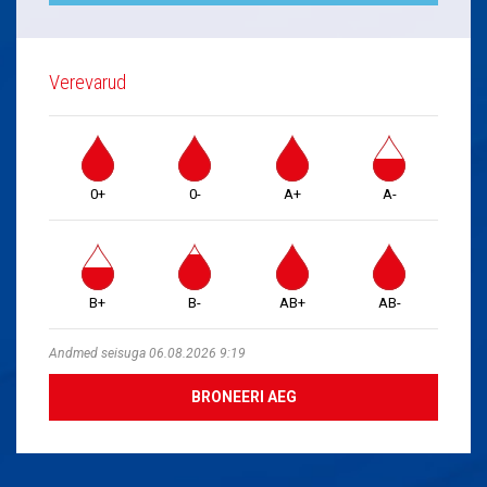
Verevarud
0+
0-
A+
A-
B+
B-
AB+
AB-
Andmed seisuga 06.08.2026 9:19
BRONEERI AEG