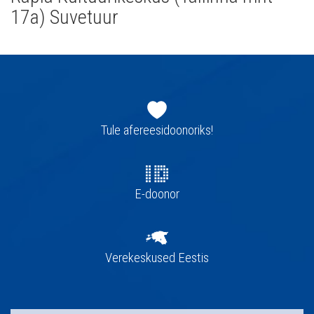
17a) Suvetuur
Jaluse
navigatsioon
Tule afereesidoonoriks!
E-doonor
Verekeskused Eestis