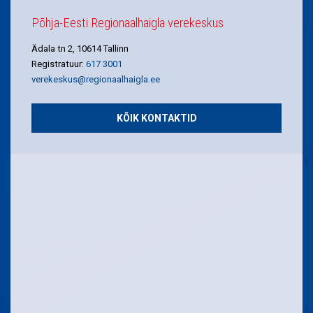
Põhja-Eesti Regionaalhaigla verekeskus
Ädala tn 2, 10614 Tallinn
Registratuur:
617 3001
verekeskus@regionaalhaigla.ee
KÕIK KONTAKTID