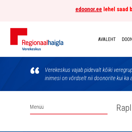
edoonor.ee
lehel saad b
AVALEHT
DOON
Põhja-
Eesti
Verekeskus vajab pidevalt kõiki veregr
inimesi on võrdselt nii doonorite kui ka 
Regionaalhaigla
Verekeskus
Külgpaani
Rapl
Menüü
navigatsioon