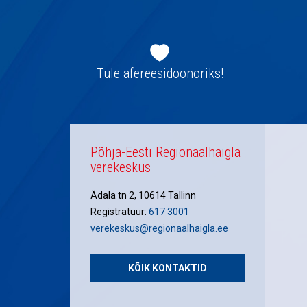
Jaluse
navigatsioon
Tule afereesidoonoriks!
Põhja-Eesti Regionaalhaigla
verekeskus
Ädala tn 2, 10614 Tallinn
Registratuur:
617 3001
verekeskus@regionaalhaigla.ee
KÕIK KONTAKTID