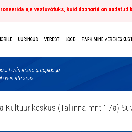
roneerida aja vastuvõtuks, kuid doonorid on oodatud 
ORILE
UURINGUD
VEREST
LOOD
PARKIMINE VEREKESKUS
uppe. Levinumate gruppidega
abivajajate seas.
a Kultuurikeskus (Tallinna mnt 17a) Su