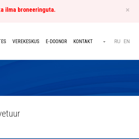
×
ka ilma broneeringuta.
ET
TES
VEREKESKUS
E-DOONOR
KONTAKT
RU
EN
Otsi
vetuur