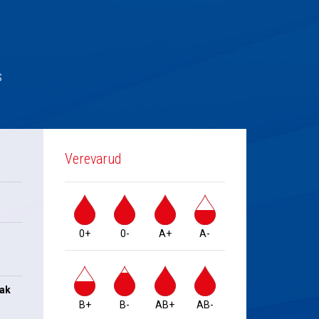
s
Verevarud
0+
0-
A+
A-
jak
B+
B-
AB+
AB-