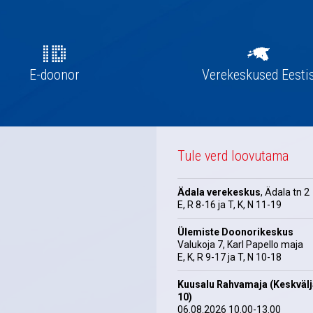
E-doonor
Verekeskused Eesti
Tule verd loovutama
Ädala verekeskus
, Ädala tn 2
E, R 8-16 ja T, K, N 11-19
Ülemiste Doonorikeskus
Valukoja 7, Karl Papello maja
E, K, R 9-17 ja T, N 10-18
Kuusalu Rahvamaja (Keskväl
10)
06.08.2026 10.00-13.00