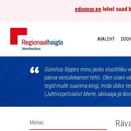
edoonor.ee
lehel saad b
AVALEHT
DOON
Põhja-
Eesti
Sünnitus lõppes minu jaoks eluohtliku v
päeva vereülekannet tehti. Olen siiani v
Regionaalhaigla
tegid mulle suurima kingi, mida üldse te
(Juhtivspetsialist Merle, abisaaja ja do
Verekeskus
Külgpaani
Räva
Menüü