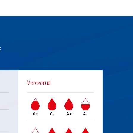
s
Verevarud
0+
0-
A+
A-