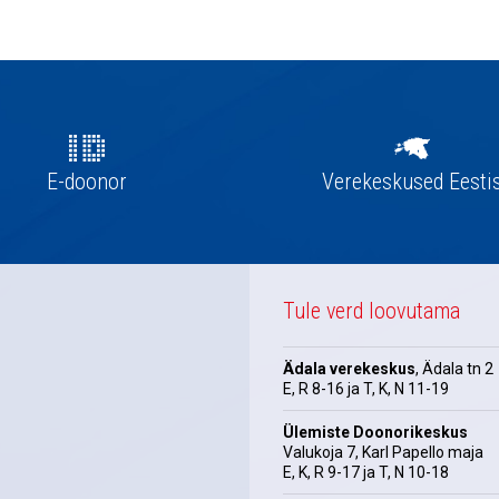
E-doonor
Verekeskused Eesti
Tule verd loovutama
Ädala verekeskus
, Ädala tn 2
E, R 8-16 ja T, K, N 11-19
Ülemiste Doonorikeskus
Valukoja 7, Karl Papello maja
E, K, R 9-17 ja T, N 10-18