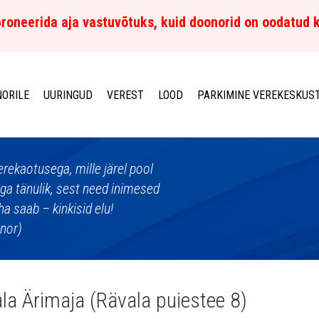
roneerida aja vastuvõtuks, kuid doonorid on oodatud 
ORILE
UURINGUD
VEREST
LOOD
PARKIMINE VEREKESKUS
erekaotusega, mille järel pool
äga tänulik, sest need inimesed
ha saab – kinkisid elu!
onor)
la Ärimaja (Rävala puiestee 8)