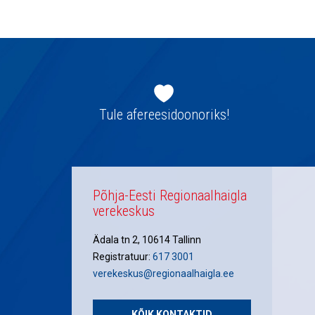
navigatsioon
Jaluse
navigatsioon
Tule afereesidoonoriks!
Põhja-Eesti Regionaalhaigla
verekeskus
Ädala tn 2, 10614 Tallinn
Registratuur:
617 3001
verekeskus@regionaalhaigla.ee
KÕIK KONTAKTID