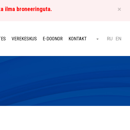
×
ka ilma broneeringuta.
ET
TES
VEREKESKUS
E-DOONOR
KONTAKT
RU
EN
Otsi