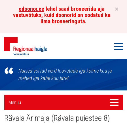
×
edoonor.ee
lehel saad broneerida aja
vastuvõtuks, kuid doonorid on oodatud ka
ilma broneeringuta.
Men
Põhja-
Naised võivad verd loovutada iga kolme kuu ja
Eesti
mehed iga kahe kuu järel.
Regionaalhaigla
Külgpaani
Verekeskus
Menüü
Menüü
navigatsioon
Rävala Ärimaja (Rävala puiestee 8)