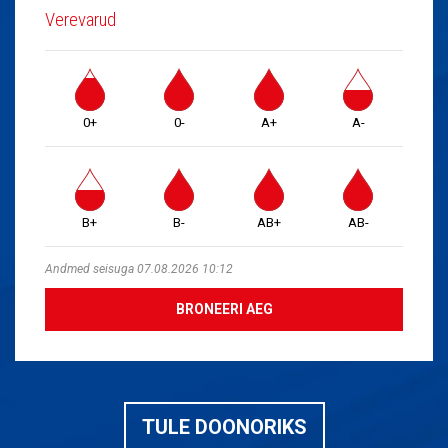
Verevarud
0+
0-
A+
A-
B+
B-
AB+
AB-
Andmed seisuga 07.08.2026 10:12
BRONEERI AEG
TULE DOONORIKS