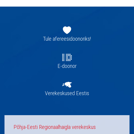
Jaluse
navigatsioon
Tule afereesidoonoriks!
E-doonor
Verekeskused Eestis
Põhja-Eesti Regionaalhaigla verekeskus