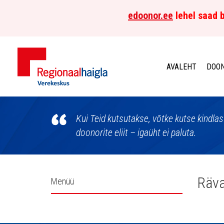
edoonor.ee
lehel saad b
AVALEHT
DOON
Põhja-
Eesti
Kui Teid kutsutakse, võtke kutse kindla
doonorite eliit – igaüht ei paluta.
Regionaalhaigla
Verekeskus
Külgpaani
Räva
Menüü
navigatsioon