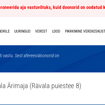
roneerida aja vastuvõtuks, kuid doonorid on oodatud 
ORILE
UURINGUD
VEREST
LOOD
PARKIMINE VEREKESKUS
sti vastu. Sest afereesidoonorid on
la Ärimaja (Rävala puiestee 8)