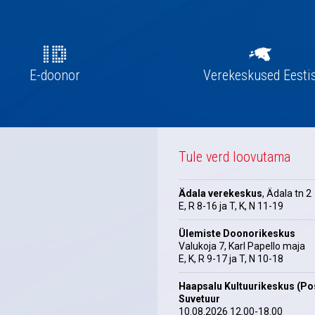
E-doonor
Verekeskused Eesti
Tule verd loovutama
Ädala verekeskus
, Ädala tn 2
E, R 8-16 ja T, K, N 11-19
Ülemiste Doonorikeskus
Valukoja 7, Karl Papello maja
E, K, R 9-17 ja T, N 10-18
Haapsalu Kultuurikeskus (Pos
Suvetuur
10.08.2026 12.00-18.00