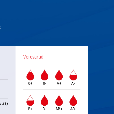
s
Verevarud
0+
0-
A+
A-
ti 3)
B+
B-
AB+
AB-