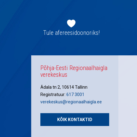
Jaluse
navigatsioon
Tule afereesidoonoriks!
Põhja-Eesti Regionaalhaigla
verekeskus
Ädala tn 2, 10614 Tallinn
Registratuur:
617 3001
verekeskus@regionaalhaigla.ee
KÕIK KONTAKTID