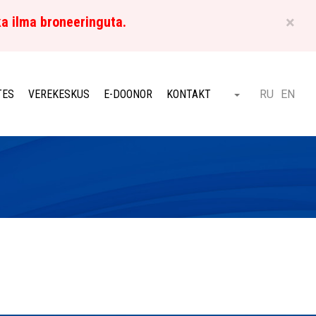
×
ka ilma broneeringuta.
ET
TES
VEREKESKUS
E-DOONOR
KONTAKT
RU
EN
Otsi