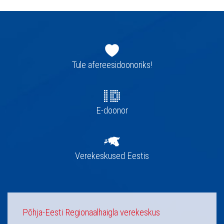
Jaluse
navigatsioon
Tule afereesidoonoriks!
E-doonor
Verekeskused Eestis
Põhja-Eesti Regionaalhaigla verekeskus