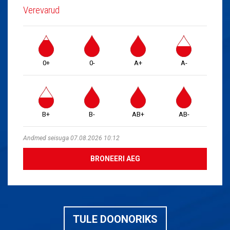
Verevarud
0+
0-
A+
A-
B+
B-
AB+
AB-
Andmed seisuga 07.08.2026 10:12
BRONEERI AEG
TULE DOONORIKS