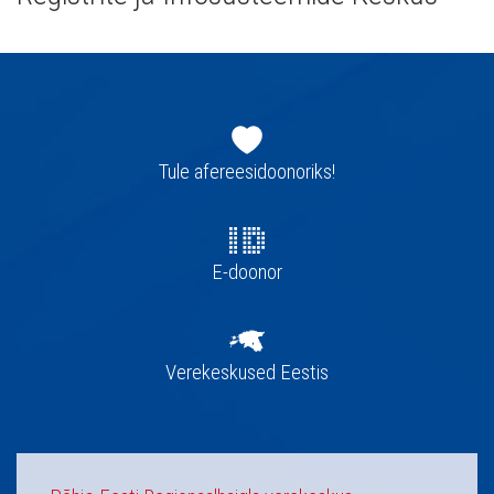
Jaluse
navigatsioon
Tule afereesidoonoriks!
E-doonor
Verekeskused Eestis