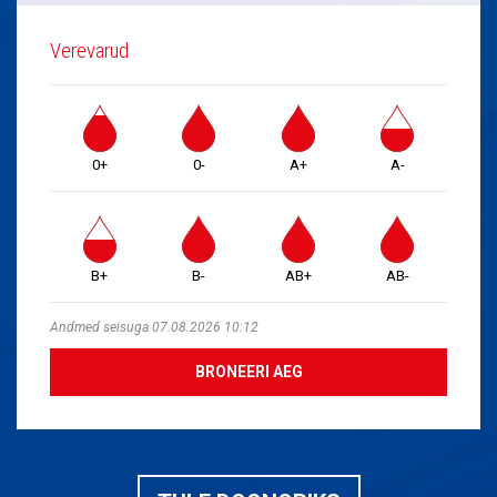
Verevarud
0+
0-
A+
A-
B+
B-
AB+
AB-
Andmed seisuga 07.08.2026 10:12
BRONEERI AEG