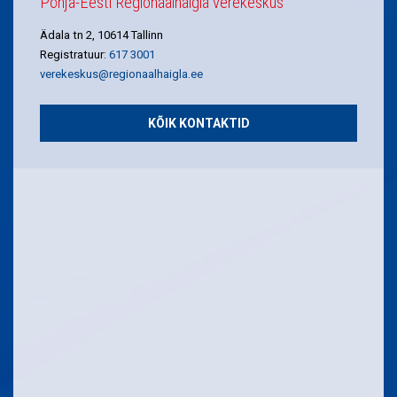
Põhja-Eesti Regionaalhaigla verekeskus
Ädala tn 2, 10614 Tallinn
Registratuur:
617 3001
verekeskus@regionaalhaigla.ee
KÕIK KONTAKTID