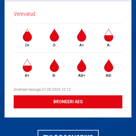
Verevarud
0+
0-
A+
A-
B+
B-
AB+
AB-
Andmed seisuga 07.08.2026 10:12
BRONEERI AEG