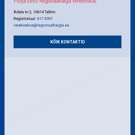
Põhja-Eesti Regionaalhaigla verekeskus
Ädala tn 2, 10614 Tallinn
Registratuur:
617 3001
verekeskus@regionaalhaigla.ee
KÕIK KONTAKTID