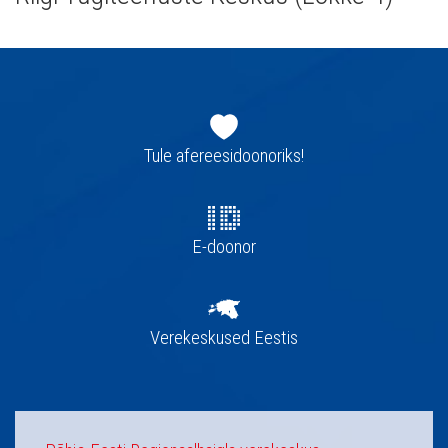
Jaluse
navigatsioon
Tule afereesidoonoriks!
E-doonor
Verekeskused Eestis