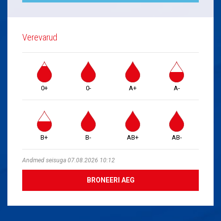
Verevarud
0+
0-
A+
A-
B+
B-
AB+
AB-
Andmed seisuga 07.08.2026 10:12
BRONEERI AEG