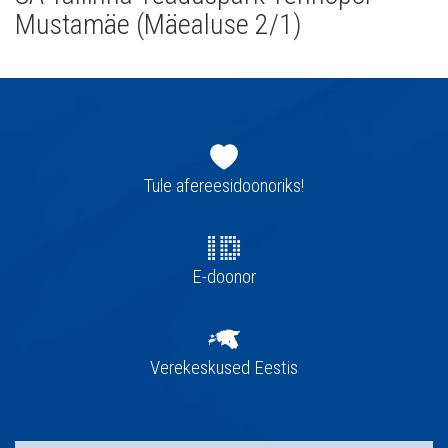
Mustamäe (Mäealuse 2/1)
Jaluse
navigatsioon
Tule afereesidoonoriks!
E-doonor
Verekeskused Eestis