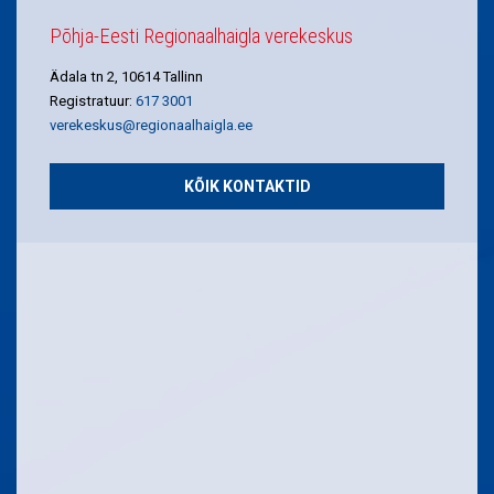
Põhja-Eesti Regionaalhaigla verekeskus
Ädala tn 2, 10614 Tallinn
Registratuur:
617 3001
verekeskus@regionaalhaigla.ee
KÕIK KONTAKTID