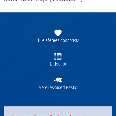
Jaluse
navigatsioon
Tule afereesidoonoriks!
E-doonor
Verekeskused Eestis