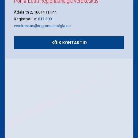
Põhja-Eesti Regionaalhaigla verekeskus
Ädala tn 2, 10614 Tallinn
Registratuur:
617 3001
verekeskus@regionaalhaigla.ee
KÕIK KONTAKTID