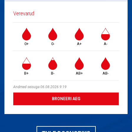
Verevarud
0+
0-
A+
A-
B+
B-
AB+
AB-
Andmed seisuga 06.08.2026 9:19
BRONEERI AEG