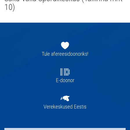
10)
Jaluse
navigatsioon
Tule afereesidoonoriks!
E-doonor
Verekeskused Eestis