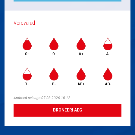
Verevarud
0+
0-
A+
A-
B+
B-
AB+
AB-
Andmed seisuga 07.08.2026 10:12
BRONEERI AEG