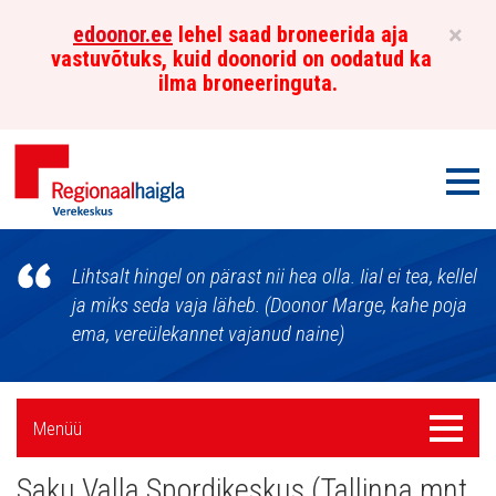
×
edoonor.ee
lehel saad broneerida aja
vastuvõtuks, kuid doonorid on oodatud ka
ilma broneeringuta.
Men
Põhja-
Lihtsalt hingel on pärast nii hea olla. Iial ei tea, kellel
Eesti
ja miks seda vaja läheb. (Doonor Marge, kahe poja
ema, vereülekannet vajanud naine)
Regionaalhaigla
Verekeskus
Külgpaani
Menüü
Menüü
navigatsioon
Saku Valla Spordikeskus (Tallinna mnt