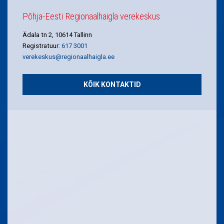
Põhja-Eesti Regionaalhaigla verekeskus
Ädala tn 2, 10614 Tallinn
Registratuur:
617 3001
verekeskus@regionaalhaigla.ee
KÕIK KONTAKTID